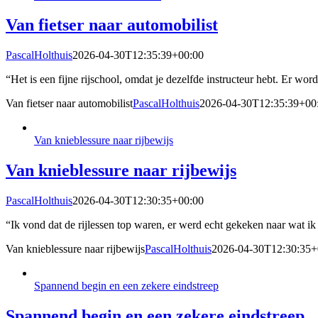
Van fietser naar automobilist
PascalHolthuis
2026-04-30T12:35:39+00:00
“Het is een fijne rijschool, omdat je dezelfde instructeur hebt. Er wordt
Van fietser naar automobilist
PascalHolthuis
2026-04-30T12:35:39+00
Van knieblessure naar rijbewijs
Van knieblessure naar rijbewijs
PascalHolthuis
2026-04-30T12:30:35+00:00
“Ik vond dat de rijlessen top waren, er werd echt gekeken naar wat ik
Van knieblessure naar rijbewijs
PascalHolthuis
2026-04-30T12:30:35+
Spannend begin en een zekere eindstreep
Spannend begin en een zekere eindstreep