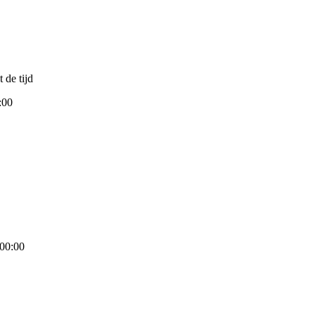
 de tijd
:00
00:00