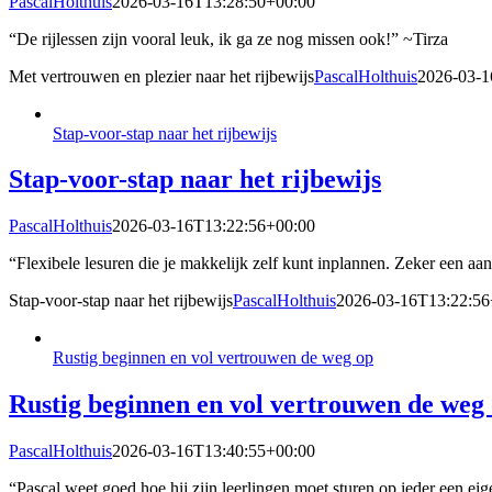
PascalHolthuis
2026-03-16T13:28:50+00:00
“De rijlessen zijn vooral leuk, ik ga ze nog missen ook!” ~Tirza
Met vertrouwen en plezier naar het rijbewijs
PascalHolthuis
2026-03-1
Stap-voor-stap naar het rijbewijs
Stap-voor-stap naar het rijbewijs
PascalHolthuis
2026-03-16T13:22:56+00:00
“Flexibele lesuren die je makkelijk zelf kunt inplannen. Zeker een aa
Stap-voor-stap naar het rijbewijs
PascalHolthuis
2026-03-16T13:22:56
Rustig beginnen en vol vertrouwen de weg op
Rustig beginnen en vol vertrouwen de weg
PascalHolthuis
2026-03-16T13:40:55+00:00
“Pascal weet goed hoe hij zijn leerlingen moet sturen op ieder een eig