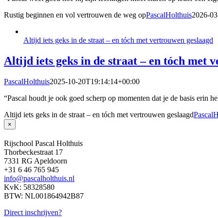
Rustig beginnen en vol vertrouwen de weg op
PascalHolthuis
2026-03
Altijd iets geks in de straat – en tóch met vertrouwen geslaagd
Altijd iets geks in de straat – en tóch met
PascalHolthuis
2025-10-20T19:14:14+00:00
“Pascal houdt je ook goed scherp op momenten dat je de basis erin he
Altijd iets geks in de straat – en tóch met vertrouwen geslaagd
PascalH
Close
×
product
quick
Rijschool Pascal Holthuis
view
Thorbeckestraat 17
7331 RG Apeldoorn
+31 6 46 765 945
info@pascalholthuis.nl
KvK: 58328580
BTW: NL001864942B87
Direct inschrijven?