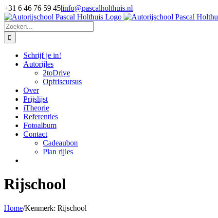
Skip
+31 6 46 76 59 45
|
info@pascalholthuis.nl
to
Instagram
Facebook
LinkedIn
Twitter
YouTube
content
Zoeken
naar:
Schrijf je in!
Autorijles
2toDrive
Opfriscursus
Over
Prijslijst
iTheorie
Referenties
Fotoalbum
Contact
Cadeaubon
Plan rijles
Rijschool
Home
/
Kenmerk:
Rijschool